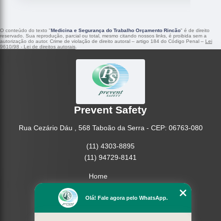
O conteúdo do texto "
Medicina e Segurança do Trabalho Orçamento Rincão
" é de direito
reservado. Sua reprodução, parcial ou total, mesmo citando nossos links, é proibida sem a
autorização do autor. Crime de violação de direito autoral – artigo 184 do Código Penal –
Lei
9610/98 - Lei de direitos autorais
.
Prevent Safety
Rua Cezário Dáu , 568 Taboão da Serra - CEP: 06763-080
(11) 4303-8895
(11) 94729-8141
Home
Empresa
Missão
Olá! Fale agora pelo WhatsApp.
Serviços